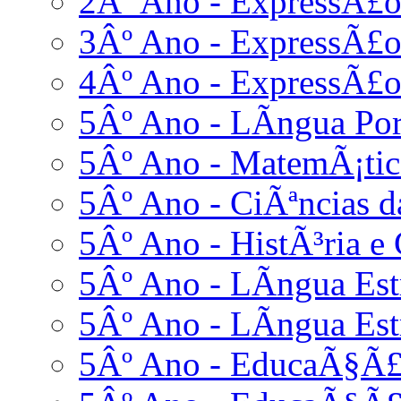
2Âº Ano - ExpressÃ£
3Âº Ano - ExpressÃ£
4Âº Ano - ExpressÃ£
5Âº Ano - LÃ­ngua Po
5Âº Ano - MatemÃ¡tic
5Âº Ano - CiÃªncias d
5Âº Ano - HistÃ³ria e 
5Âº Ano - LÃ­ngua Estr
5Âº Ano - LÃ­ngua Est
5Âº Ano - EducaÃ§Ã£o