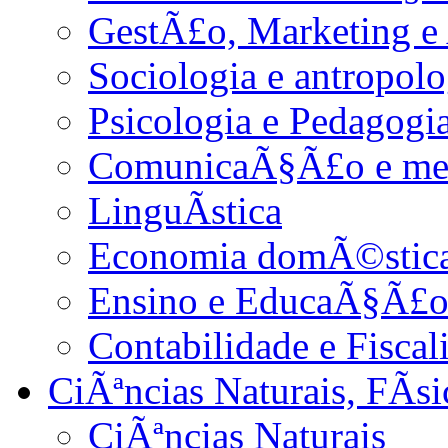
GestÃ£o, Marketing e
Sociologia e antropolo
Psicologia e Pedagogi
ComunicaÃ§Ã£o e me
LinguÃ­stica
Economia domÃ©stica 
Ensino e EducaÃ§Ã£
Contabilidade e Fiscal
CiÃªncias Naturais, FÃ­s
CiÃªncias Naturais