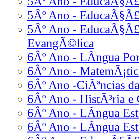
5Âº Ano - EducaÃ§Ã£
5Âº Ano - EducaÃ§Ã£o
5Âº Ano - EducaÃ§Ã£o
EvangÃ©lica
6Âº Ano - LÃ­ngua Po
6Âº Ano - MatemÃ¡tic
6Âº Ano -CiÃªncias da
6Âº Ano - HistÃ³ria e 
6Âº Ano - LÃ­ngua Estr
6Âº Ano - LÃ­ngua Est