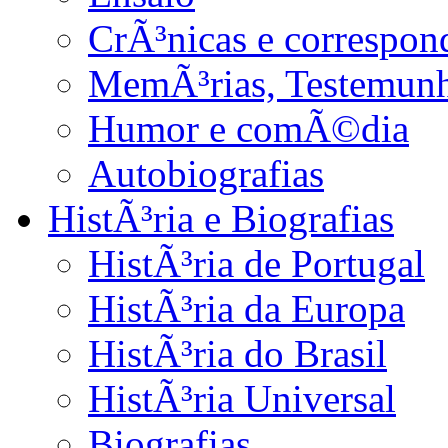
CrÃ³nicas e correspon
MemÃ³rias, Testemunho
Humor e comÃ©dia
Autobiografias
HistÃ³ria e Biografias
HistÃ³ria de Portugal
HistÃ³ria da Europa
HistÃ³ria do Brasil
HistÃ³ria Universal
Biografias