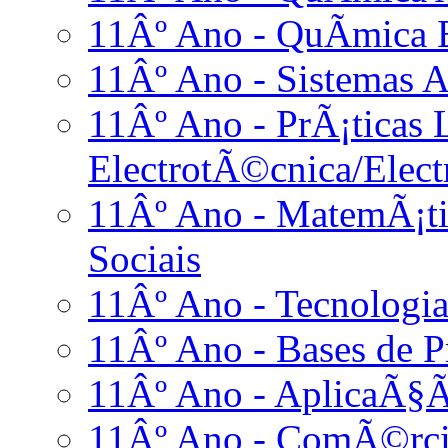
11Âº Ano - QuÃ­mica 
11Âº Ano - Sistemas A
11Âº Ano - PrÃ¡ticas L
ElectrotÃ©cnica/Elect
11Âº Ano - MatemÃ¡ti
Sociais
11Âº Ano - Tecnologia
11Âº Ano - Bases de
11Âº Ano - AplicaÃ§Ã
11Âº Ano - ComÃ©rci