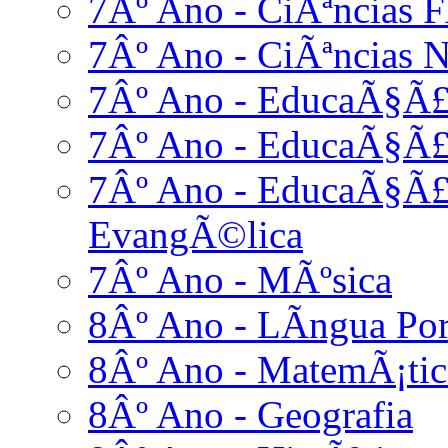
7Âº Ano - CiÃªncias F
7Âº Ano - CiÃªncias N
7Âº Ano - EducaÃ§Ã£
7Âº Ano - EducaÃ§Ã£
7Âº Ano - EducaÃ§Ã£o
EvangÃ©lica
7Âº Ano - MÃºsica
8Âº Ano - LÃ­ngua Po
8Âº Ano - MatemÃ¡tic
8Âº Ano - Geografia