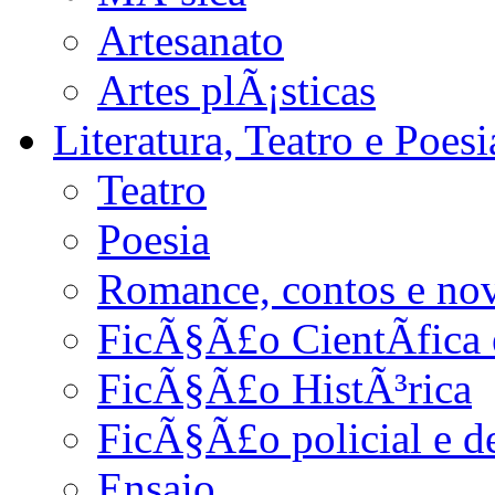
Artesanato
Artes plÃ¡sticas
Literatura, Teatro e Poesi
Teatro
Poesia
Romance, contos e no
FicÃ§Ã£o CientÃ­fica 
FicÃ§Ã£o HistÃ³rica
FicÃ§Ã£o policial e d
Ensaio