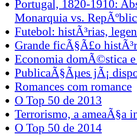
Portugal, 1820-1910: Abs
Monarquia vs. RepÃºblic
Futebol: histÃ³rias, lege
Grande ficÃ§Ã£o histÃ³r
Economia domÃ©stica e 
PublicaÃ§Ãµes jÃ¡ dispo
Romances com romance
O Top 50 de 2013
Terrorismo, a ameaÃ§a i
O Top 50 de 2014