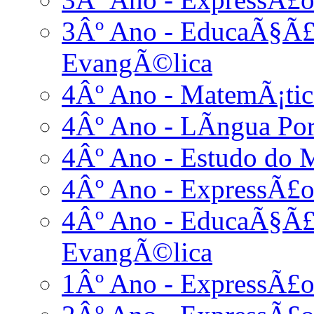
3Âº Ano - EducaÃ§Ã£o
EvangÃ©lica
4Âº Ano - MatemÃ¡tic
4Âº Ano - LÃ­ngua Po
4Âº Ano - Estudo do 
4Âº Ano - ExpressÃ£o
4Âº Ano - EducaÃ§Ã£o
EvangÃ©lica
1Âº Ano - ExpressÃ£