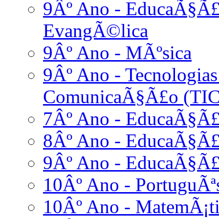
9Âº Ano - EducaÃ§Ã£o
EvangÃ©lica
9Âº Ano - MÃºsica
9Âº Ano - Tecnologia
ComunicaÃ§Ã£o (TIC
7Âº Ano - EducaÃ§Ã£o
8Âº Ano - EducaÃ§Ã£o
9Âº Ano - EducaÃ§Ã£o
10Âº Ano - PortuguÃª
10Âº Ano - MatemÃ¡ti