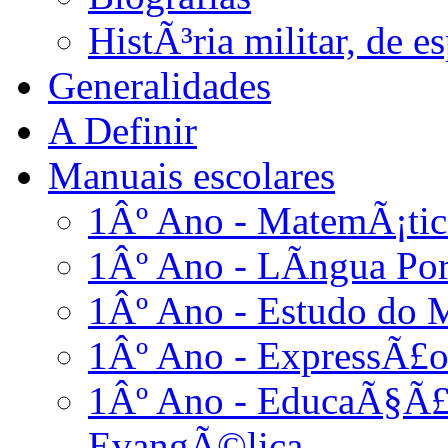
HistÃ³ria militar, de 
Generalidades
A Definir
Manuais escolares
1Âº Ano - MatemÃ¡tic
1Âº Ano - LÃ­ngua Po
1Âº Ano - Estudo do 
1Âº Ano - ExpressÃ£o
1Âº Ano - EducaÃ§Ã£o
EvangÃ©lica