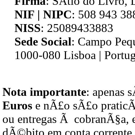
Firma
: SÃ­tio do Livro, 
NIF | NIPC
: 508 943 38
NISS
: 25089433883
Sede Social
: Campo Pequ
1000-080 Lisboa | Portug
Nota importante
:
apenas s
Euros
e nÃ£o sÃ£o praticÃ
ou entregas Ã cobranÃ§a,
dÃ©bito em conta corrente.