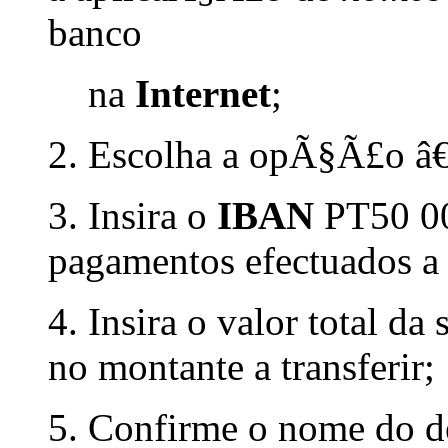
banco
na
Internet
;
2. Escolha a opÃ§Ã£o â
3. Insira o
IBAN
PT50 00
pagamentos efectuados a p
4. Insira o valor total d
no montante a transferir;
5. Confirme o nome do de