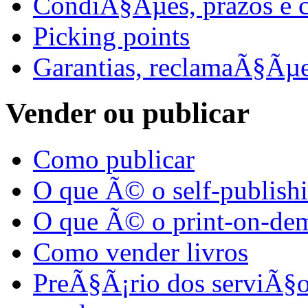
CondiÃ§Ãµes, prazos e c
Picking points
Garantias, reclamaÃ§Ãµ
Vender ou publicar
Como publicar
O que Ã© o self-publish
O que Ã© o print-on-d
Como vender livros
PreÃ§Ã¡rio dos serviÃ§