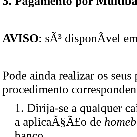
3. Pagamento por Multi
AVISO
: sÃ³ disponÃ­vel e
Pode ainda realizar os seu
procedimento corresponden
1. Dirija-se a qualquer c
a aplicaÃ§Ã£o de
homeb
banco