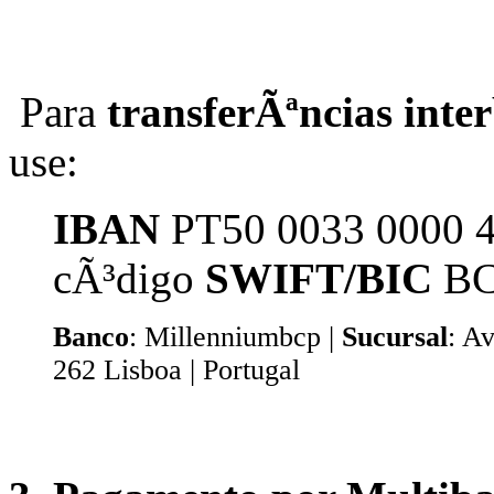
Para
transferÃªncias inte
use
:
IBAN
PT50 0033 0000 4
cÃ³digo
SWIFT/BIC
BC
Banco
: Millenniumbcp |
Sucursal
: A
262 Lisboa | Portugal