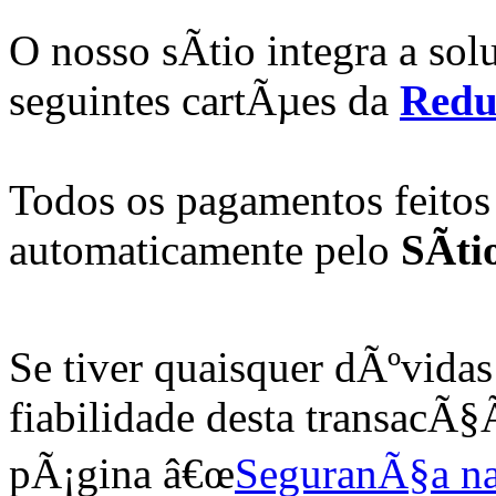
O nosso sÃ­tio integra a s
seguintes cartÃµes da
Redu
Todos os pagamentos feitos
automaticamente pelo
SÃ­ti
Se tiver quaisquer dÃºvida
fiabilidade desta transacÃ§
pÃ¡gina â€œ
SeguranÃ§a na