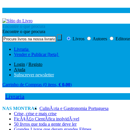
Encontre o que procura
Encontre o que procura
Livros
Autores
Editora
Livraria
Vender e Publicar
[beta]
Login
/
Registo
Ajuda
Subscrever newsletter
Carrinho de Compras
(0 itens,
€ 0,
00
)
Livraria
NAS MONTRAS
CulinÃ¡ria e Gastronomia Portuguesa
Crise, crise e mais crise
FicÃ§Ã£o CientÃ­fica inolvidÃ¡vel
50 livros que toda a gente deve ler
Grandes Livros que deram grandes Filmes