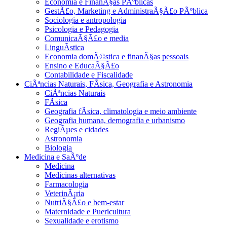
Economia e FinanÃ§as PÃºblicas
GestÃ£o, Marketing e AdministraÃ§Ã£o PÃºblica
Sociologia e antropologia
Psicologia e Pedagogia
ComunicaÃ§Ã£o e media
LinguÃ­stica
Economia domÃ©stica e finanÃ§as pessoais
Ensino e EducaÃ§Ã£o
Contabilidade e Fiscalidade
CiÃªncias Naturais, FÃ­sica, Geografia e Astronomia
CiÃªncias Naturais
FÃ­sica
Geografia fÃ­sica, climatologia e meio ambiente
Geografia humana, demografia e urbanismo
RegiÃµes e cidades
Astronomia
Biologia
Medicina e SaÃºde
Medicina
Medicinas alternativas
Farmacologia
VeterinÃ¡ria
NutriÃ§Ã£o e bem-estar
Maternidade e Puericultura
Sexualidade e erotismo