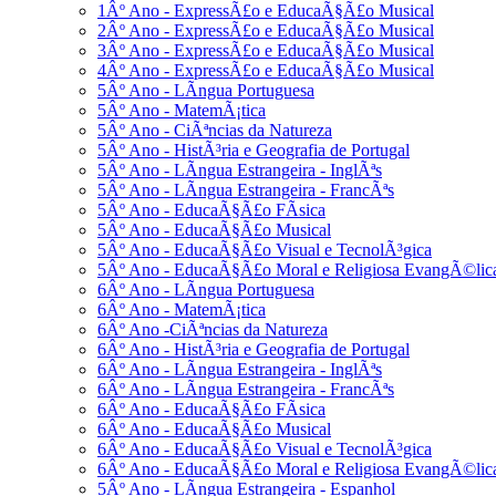
1Âº Ano - ExpressÃ£o e EducaÃ§Ã£o Musical
2Âº Ano - ExpressÃ£o e EducaÃ§Ã£o Musical
3Âº Ano - ExpressÃ£o e EducaÃ§Ã£o Musical
4Âº Ano - ExpressÃ£o e EducaÃ§Ã£o Musical
5Âº Ano - LÃ­ngua Portuguesa
5Âº Ano - MatemÃ¡tica
5Âº Ano - CiÃªncias da Natureza
5Âº Ano - HistÃ³ria e Geografia de Portugal
5Âº Ano - LÃ­ngua Estrangeira - InglÃªs
5Âº Ano - LÃ­ngua Estrangeira - FrancÃªs
5Âº Ano - EducaÃ§Ã£o FÃ­sica
5Âº Ano - EducaÃ§Ã£o Musical
5Âº Ano - EducaÃ§Ã£o Visual e TecnolÃ³gica
5Âº Ano - EducaÃ§Ã£o Moral e Religiosa EvangÃ©lic
6Âº Ano - LÃ­ngua Portuguesa
6Âº Ano - MatemÃ¡tica
6Âº Ano -CiÃªncias da Natureza
6Âº Ano - HistÃ³ria e Geografia de Portugal
6Âº Ano - LÃ­ngua Estrangeira - InglÃªs
6Âº Ano - LÃ­ngua Estrangeira - FrancÃªs
6Âº Ano - EducaÃ§Ã£o FÃ­sica
6Âº Ano - EducaÃ§Ã£o Musical
6Âº Ano - EducaÃ§Ã£o Visual e TecnolÃ³gica
6Âº Ano - EducaÃ§Ã£o Moral e Religiosa EvangÃ©lic
5Âº Ano - LÃ­ngua Estrangeira - Espanhol