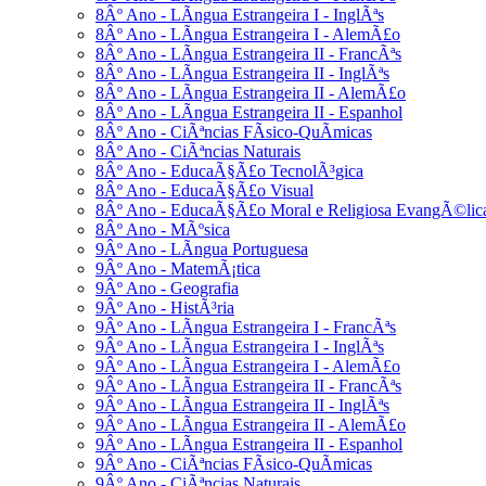
8Âº Ano - LÃ­ngua Estrangeira I - InglÃªs
8Âº Ano - LÃ­ngua Estrangeira I - AlemÃ£o
8Âº Ano - LÃ­ngua Estrangeira II - FrancÃªs
8Âº Ano - LÃ­ngua Estrangeira II - InglÃªs
8Âº Ano - LÃ­ngua Estrangeira II - AlemÃ£o
8Âº Ano - LÃ­ngua Estrangeira II - Espanhol
8Âº Ano - CiÃªncias FÃ­sico-QuÃ­micas
8Âº Ano - CiÃªncias Naturais
8Âº Ano - EducaÃ§Ã£o TecnolÃ³gica
8Âº Ano - EducaÃ§Ã£o Visual
8Âº Ano - EducaÃ§Ã£o Moral e Religiosa EvangÃ©lic
8Âº Ano - MÃºsica
9Âº Ano - LÃ­ngua Portuguesa
9Âº Ano - MatemÃ¡tica
9Âº Ano - Geografia
9Âº Ano - HistÃ³ria
9Âº Ano - LÃ­ngua Estrangeira I - FrancÃªs
9Âº Ano - LÃ­ngua Estrangeira I - InglÃªs
9Âº Ano - LÃ­ngua Estrangeira I - AlemÃ£o
9Âº Ano - LÃ­ngua Estrangeira II - FrancÃªs
9Âº Ano - LÃ­ngua Estrangeira II - InglÃªs
9Âº Ano - LÃ­ngua Estrangeira II - AlemÃ£o
9Âº Ano - LÃ­ngua Estrangeira II - Espanhol
9Âº Ano - CiÃªncias FÃ­sico-QuÃ­micas
9Âº Ano - CiÃªncias Naturais