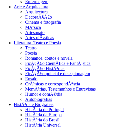
Enfermagem
Arte e Arquitectura
Arquitectura
DecoraÃ§Ã£o
Cinema e fotografia
MÃºsica
Artesanato
Artes plÃ¡sticas
Literatura, Teatro e Poesia
Teatro
Poesia
Romance, contos e novela
FicÃ§Ã£o CientÃ­fica e FantÃ¡stica
FicÃ§Ã£o HistÃ³rica
FicÃ§Ã£o policial e de espionagem
Ensaio
CrÃ³nicas e correspondÃªncia
MemÃ³rias, Testemunhos e Entrevistas
Humor e comÃ©dia
Autobiografias
HistÃ³ria e Biografias
HistÃ³ria de Portugal
HistÃ³ria da Europa
HistÃ³ria do Brasil
HistÃ³ria Universal