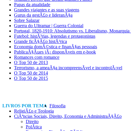
Papas da atualidade
Grandes viajantes e as suas viagens
Gurus da gestÃ£o e lideranÃ§a
Sobre Salazar
Guerra do Ultramar | Guerra Colonial
Portugal, 1820-1910: Absolutismo vs. Liberalismo, Monarquia
Futebol: histÃ³rias, legendas e protagonistas
Grande ficÃ§Ã£o histÃ³rica
Economia domÃ©stica e finanÃ§as pessoais
PublicaÃ§Ãµes jÃ¡ disponÃ­veis em e-book
Romances com romance
O Top 50 de 2013
Terrorismo, a ameaÃ§a incompreensÃ­vel e incontrolÃ¡vel
O Top 50 de 2014
O Top 50 de 2015
LIVROS POR TEMA
Filosofia
ReligiÃ£o e Teologia
CiÃªncias Sociais, Direito, Economia e AdministraÃ§Ã£o
Direito
PolÃ­tica