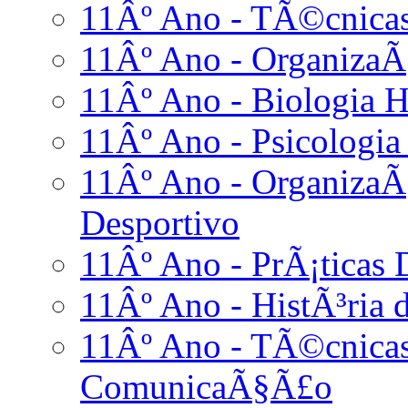
11Âº Ano - TÃ©cnicas
11Âº Ano - OrganizaÃ
11Âº Ano - Biologia 
11Âº Ano - Psicologia
11Âº Ano - Organiza
Desportivo
11Âº Ano - PrÃ¡ticas D
11Âº Ano - HistÃ³ria d
11Âº Ano - TÃ©cnicas
ComunicaÃ§Ã£o