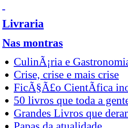
Livraria
Nas montras
CulinÃ¡ria e Gastronomi
Crise, crise e mais crise
FicÃ§Ã£o CientÃ­fica in
50 livros que toda a gent
Grandes Livros que dera
Papas da atualidade