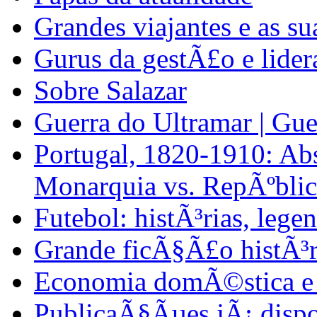
Grandes viajantes e as su
Gurus da gestÃ£o e lide
Sobre Salazar
Guerra do Ultramar | Gue
Portugal, 1820-1910: Abs
Monarquia vs. RepÃºblic
Futebol: histÃ³rias, lege
Grande ficÃ§Ã£o histÃ³r
Economia domÃ©stica e 
PublicaÃ§Ãµes jÃ¡ dispo