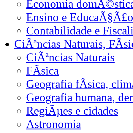
Economia domÃ©stica 
Ensino e EducaÃ§Ã£
Contabilidade e Fiscal
CiÃªncias Naturais, FÃ­s
CiÃªncias Naturais
FÃ­sica
Geografia fÃ­sica, cli
Geografia humana, de
RegiÃµes e cidades
Astronomia