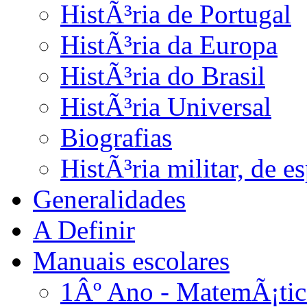
HistÃ³ria de Portugal
HistÃ³ria da Europa
HistÃ³ria do Brasil
HistÃ³ria Universal
Biografias
HistÃ³ria militar, de 
Generalidades
A Definir
Manuais escolares
1Âº Ano - MatemÃ¡tic