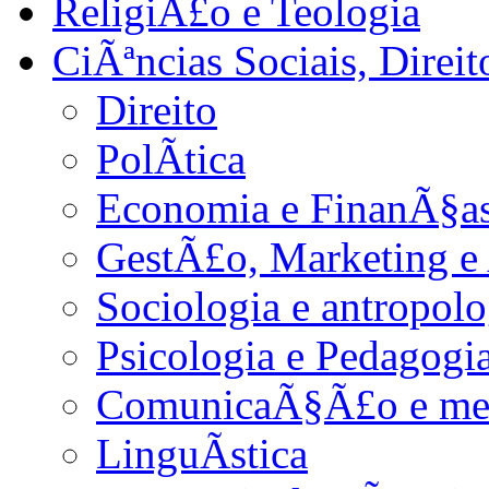
ReligiÃ£o e Teologia
CiÃªncias Sociais, Dire
Direito
PolÃ­tica
Economia e FinanÃ§as
GestÃ£o, Marketing e
Sociologia e antropolo
Psicologia e Pedagogi
ComunicaÃ§Ã£o e me
LinguÃ­stica