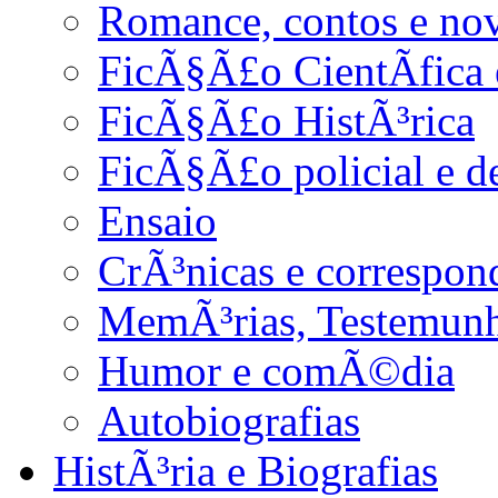
Romance, contos e no
FicÃ§Ã£o CientÃ­fica 
FicÃ§Ã£o HistÃ³rica
FicÃ§Ã£o policial e d
Ensaio
CrÃ³nicas e correspon
MemÃ³rias, Testemunho
Humor e comÃ©dia
Autobiografias
HistÃ³ria e Biografias