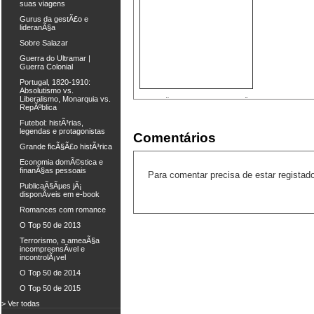
suas viagens
Gurus da gestÃ£o e
lideranÃ§a
Sobre Salazar
Guerra do Ultramar |
Guerra Colonial
Portugal, 1820-1910:
Absolutismo vs.
Liberalismo, Monarquia vs.
RepÃºblica
Futebol: histÃ³rias,
legendas e protagonistas
Comentários
Grande ficÃ§Ã£o histÃ³rica
Economia domÃ©stica e
finanÃ§as pessoais
Para comentar precisa de estar registad
PublicaÃ§Ãµes jÃ¡
disponÃ­veis em e-book
Romances com romance
O Top 50 de 2013
Terrorismo, a ameaÃ§a
incompreensÃ­vel e
incontrolÃ¡vel
O Top 50 de 2014
O Top 50 de 2015
> Ver todas