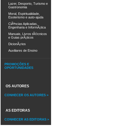
Lazer, Desporto, Turismo e
Gastronomia
Moral, Espiritualidade,
Esoterismo e auto-ajuda
CiÃªncias Aplicadas,
Engenharia e InformÃ¡tica
Manuais, Livros tÃ©cnicos
e Guias prÃ¡ticos
DicionÃ¡rios
Auxiliares de Ensino
PROMOÇÕES E
OPORTUNIDADES
OS AUTORES
CONHECER OS AUTORES >
AS EDITORAS
CONHECER AS EDITORAS >