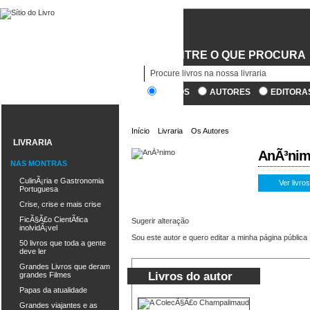
ENCONTRE O QUE PROCURA
LIVROS
AUTORES
EDITORA
Início
Livraria
Os Autores
LIVRARIA
AnÃ³ni
NAS MONTRAS
CulinÃ¡ria e Gastronomia
Ver livro
Portuguesa
Crise, crise e mais crise
FicÃ§Ã£o CientÃ­fica
Sugerir alteração
inolvidÃ¡vel
Sou este autor e quero editar a minha página pública
50 livros que toda a gente
deve ler
Grandes Livros que deram
Livros do autor
grandes Filmes
Papas da atualidade
Grandes viajantes e as