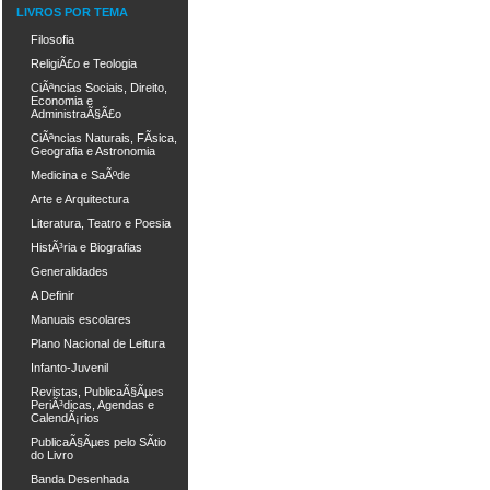
LIVROS POR TEMA
Filosofia
ReligiÃ£o e Teologia
CiÃªncias Sociais, Direito,
Economia e
AdministraÃ§Ã£o
CiÃªncias Naturais, FÃ­sica,
Geografia e Astronomia
Medicina e SaÃºde
Arte e Arquitectura
Literatura, Teatro e Poesia
HistÃ³ria e Biografias
Generalidades
A Definir
Manuais escolares
Plano Nacional de Leitura
Infanto-Juvenil
Revistas, PublicaÃ§Ãµes
PeriÃ³dicas, Agendas e
CalendÃ¡rios
PublicaÃ§Ãµes pelo SÃ­tio
do Livro
Banda Desenhada