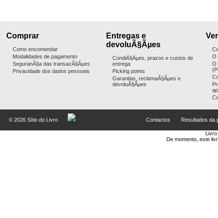
Comprar
Entregas e
Ven
devoluÃ§Ãµes
Como encomendar
Co
Modalidades de pagamento
O 
CondiÃ§Ãµes, prazos e custos de
SeguranÃ§a das transacÃ§Ãµes
entrega
O 
(
Privacidade dos dados pessoais
Picking points
Co
Garantias, reclamaÃ§Ãµes e
devoluÃ§Ãµes
Pr
ap
Co
co
ed
© 2026 Sítio do Livro
Contactos
Resultados da 
Livro
De momento, este liv