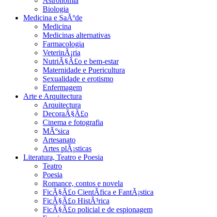
Astronomia
Biologia
Medicina e SaÃºde
Medicina
Medicinas alternativas
Farmacologia
VeterinÃ¡ria
NutriÃ§Ã£o e bem-estar
Maternidade e Puericultura
Sexualidade e erotismo
Enfermagem
Arte e Arquitectura
Arquitectura
DecoraÃ§Ã£o
Cinema e fotografia
MÃºsica
Artesanato
Artes plÃ¡sticas
Literatura, Teatro e Poesia
Teatro
Poesia
Romance, contos e novela
FicÃ§Ã£o CientÃ­fica e FantÃ¡stica
FicÃ§Ã£o HistÃ³rica
FicÃ§Ã£o policial e de espionagem