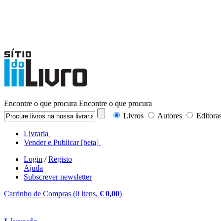
Encontre o que procura
Encontre o que procura
Livros
Autores
Editora
Livraria
Vender e Publicar
[beta]
Login
/
Registo
Ajuda
Subscrever newsletter
Carrinho de Compras
(0 itens,
€ 0,
00
)