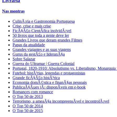
Livraria
Nas montras
CulinÃ¡ria e Gastronomia Portuguesa
Crise, crise e mais crise
FicÃ§Ã£o CientÃ­fica inolvidÃ¡vel
50 livros que toda a gente deve ler
Grandes Livros que deram grandes Filmes
Papas da atualidade
Grandes viajantes e as suas viagens
Gurus da gestÃ£o e lideranÃ§a
Sobre Salazar
Guerra do Ultramar | Guerra Colonial
Portugal, 1820-1910: Absolutismo vs. Liberalismo, Monarquia
Futebol: histÃ³rias, legendas e protagonistas
Grande ficÃ§Ã£o histÃ³rica
Economia domÃ©stica e finanÃ§as pessoais
PublicaÃ§Ãµes jÃ¡ disponÃ­veis em e-book
Romances com romance
O Top 50 de 2013
Terrorismo, a ameaÃ§a incompreensÃ­vel e incontrolÃ¡vel
O Top 50 de 2014
O Top 50 de 2015