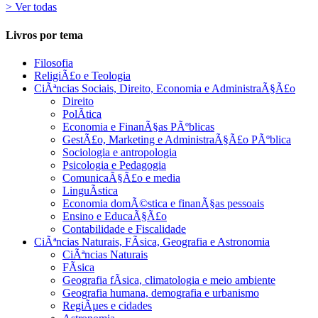
> Ver todas
Livros por tema
Filosofia
ReligiÃ£o e Teologia
CiÃªncias Sociais, Direito, Economia e AdministraÃ§Ã£o
Direito
PolÃ­tica
Economia e FinanÃ§as PÃºblicas
GestÃ£o, Marketing e AdministraÃ§Ã£o PÃºblica
Sociologia e antropologia
Psicologia e Pedagogia
ComunicaÃ§Ã£o e media
LinguÃ­stica
Economia domÃ©stica e finanÃ§as pessoais
Ensino e EducaÃ§Ã£o
Contabilidade e Fiscalidade
CiÃªncias Naturais, FÃ­sica, Geografia e Astronomia
CiÃªncias Naturais
FÃ­sica
Geografia fÃ­sica, climatologia e meio ambiente
Geografia humana, demografia e urbanismo
RegiÃµes e cidades