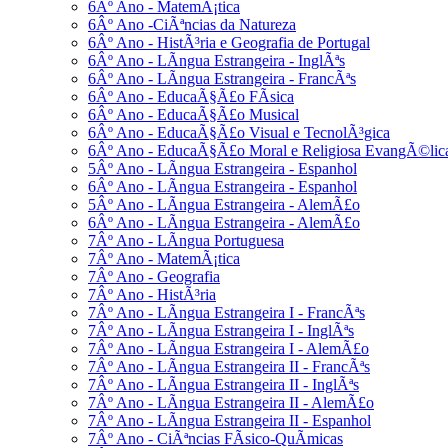
6Âº Ano - MatemÃ¡tica
6Âº Ano -CiÃªncias da Natureza
6Âº Ano - HistÃ³ria e Geografia de Portugal
6Âº Ano - LÃ­ngua Estrangeira - InglÃªs
6Âº Ano - LÃ­ngua Estrangeira - FrancÃªs
6Âº Ano - EducaÃ§Ã£o FÃ­sica
6Âº Ano - EducaÃ§Ã£o Musical
6Âº Ano - EducaÃ§Ã£o Visual e TecnolÃ³gica
6Âº Ano - EducaÃ§Ã£o Moral e Religiosa EvangÃ©lic
5Âº Ano - LÃ­ngua Estrangeira - Espanhol
6Âº Ano - LÃ­ngua Estrangeira - Espanhol
5Âº Ano - LÃ­ngua Estrangeira - AlemÃ£o
6Âº Ano - LÃ­ngua Estrangeira - AlemÃ£o
7Âº Ano - LÃ­ngua Portuguesa
7Âº Ano - MatemÃ¡tica
7Âº Ano - Geografia
7Âº Ano - HistÃ³ria
7Âº Ano - LÃ­ngua Estrangeira I - FrancÃªs
7Âº Ano - LÃ­ngua Estrangeira I - InglÃªs
7Âº Ano - LÃ­ngua Estrangeira I - AlemÃ£o
7Âº Ano - LÃ­ngua Estrangeira II - FrancÃªs
7Âº Ano - LÃ­ngua Estrangeira II - InglÃªs
7Âº Ano - LÃ­ngua Estrangeira II - AlemÃ£o
7Âº Ano - LÃ­ngua Estrangeira II - Espanhol
7Âº Ano - CiÃªncias FÃ­sico-QuÃ­micas