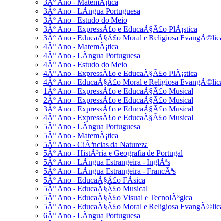
3Âº Ano - MatemÃ¡tica
3Âº Ano - LÃ­ngua Portuguesa
3Âº Ano - Estudo do Meio
3Âº Ano - ExpressÃ£o e EducaÃ§Ã£o PlÃ¡stica
3Âº Ano - EducaÃ§Ã£o Moral e Religiosa EvangÃ©lic
4Âº Ano - MatemÃ¡tica
4Âº Ano - LÃ­ngua Portuguesa
4Âº Ano - Estudo do Meio
4Âº Ano - ExpressÃ£o e EducaÃ§Ã£o PlÃ¡stica
4Âº Ano - EducaÃ§Ã£o Moral e Religiosa EvangÃ©lic
1Âº Ano - ExpressÃ£o e EducaÃ§Ã£o Musical
2Âº Ano - ExpressÃ£o e EducaÃ§Ã£o Musical
3Âº Ano - ExpressÃ£o e EducaÃ§Ã£o Musical
4Âº Ano - ExpressÃ£o e EducaÃ§Ã£o Musical
5Âº Ano - LÃ­ngua Portuguesa
5Âº Ano - MatemÃ¡tica
5Âº Ano - CiÃªncias da Natureza
5Âº Ano - HistÃ³ria e Geografia de Portugal
5Âº Ano - LÃ­ngua Estrangeira - InglÃªs
5Âº Ano - LÃ­ngua Estrangeira - FrancÃªs
5Âº Ano - EducaÃ§Ã£o FÃ­sica
5Âº Ano - EducaÃ§Ã£o Musical
5Âº Ano - EducaÃ§Ã£o Visual e TecnolÃ³gica
5Âº Ano - EducaÃ§Ã£o Moral e Religiosa EvangÃ©lic
6Âº Ano - LÃ­ngua Portuguesa