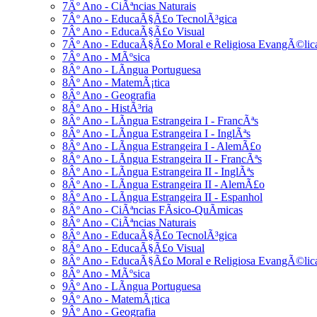
7Âº Ano - CiÃªncias Naturais
7Âº Ano - EducaÃ§Ã£o TecnolÃ³gica
7Âº Ano - EducaÃ§Ã£o Visual
7Âº Ano - EducaÃ§Ã£o Moral e Religiosa EvangÃ©lic
7Âº Ano - MÃºsica
8Âº Ano - LÃ­ngua Portuguesa
8Âº Ano - MatemÃ¡tica
8Âº Ano - Geografia
8Âº Ano - HistÃ³ria
8Âº Ano - LÃ­ngua Estrangeira I - FrancÃªs
8Âº Ano - LÃ­ngua Estrangeira I - InglÃªs
8Âº Ano - LÃ­ngua Estrangeira I - AlemÃ£o
8Âº Ano - LÃ­ngua Estrangeira II - FrancÃªs
8Âº Ano - LÃ­ngua Estrangeira II - InglÃªs
8Âº Ano - LÃ­ngua Estrangeira II - AlemÃ£o
8Âº Ano - LÃ­ngua Estrangeira II - Espanhol
8Âº Ano - CiÃªncias FÃ­sico-QuÃ­micas
8Âº Ano - CiÃªncias Naturais
8Âº Ano - EducaÃ§Ã£o TecnolÃ³gica
8Âº Ano - EducaÃ§Ã£o Visual
8Âº Ano - EducaÃ§Ã£o Moral e Religiosa EvangÃ©lic
8Âº Ano - MÃºsica
9Âº Ano - LÃ­ngua Portuguesa
9Âº Ano - MatemÃ¡tica
9Âº Ano - Geografia