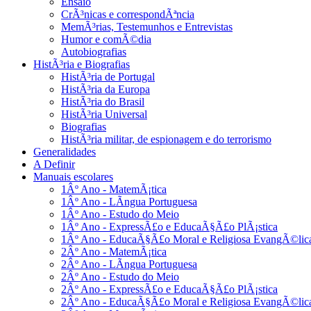
Ensaio
CrÃ³nicas e correspondÃªncia
MemÃ³rias, Testemunhos e Entrevistas
Humor e comÃ©dia
Autobiografias
HistÃ³ria e Biografias
HistÃ³ria de Portugal
HistÃ³ria da Europa
HistÃ³ria do Brasil
HistÃ³ria Universal
Biografias
HistÃ³ria militar, de espionagem e do terrorismo
Generalidades
A Definir
Manuais escolares
1Âº Ano - MatemÃ¡tica
1Âº Ano - LÃ­ngua Portuguesa
1Âº Ano - Estudo do Meio
1Âº Ano - ExpressÃ£o e EducaÃ§Ã£o PlÃ¡stica
1Âº Ano - EducaÃ§Ã£o Moral e Religiosa EvangÃ©lic
2Âº Ano - MatemÃ¡tica
2Âº Ano - LÃ­ngua Portuguesa
2Âº Ano - Estudo do Meio
2Âº Ano - ExpressÃ£o e EducaÃ§Ã£o PlÃ¡stica
2Âº Ano - EducaÃ§Ã£o Moral e Religiosa EvangÃ©lic