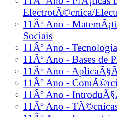
11Âº Ano - PrÃ¡ticas L
ElectrotÃ©cnica/Elect
11Âº Ano - MatemÃ¡ti
Sociais
11Âº Ano - Tecnologia
11Âº Ano - Bases de
11Âº Ano - AplicaÃ§Ã
11Âº Ano - ComÃ©rci
11Âº Ano - IntroduÃ§
11Âº Ano - TÃ©cnicas