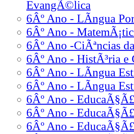
EvangÃ©lica
6Âº Ano - LÃ­ngua Po
6Âº Ano - MatemÃ¡tic
6Âº Ano -CiÃªncias da
6Âº Ano - HistÃ³ria e 
6Âº Ano - LÃ­ngua Estr
6Âº Ano - LÃ­ngua Est
6Âº Ano - EducaÃ§Ã£o
6Âº Ano - EducaÃ§Ã£
6Âº Ano - EducaÃ§Ã£o