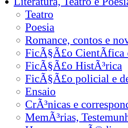
Literatura, Teatro e Poesi
Teatro
Poesia
Romance, contos e no
FicÃ§Ã£o CientÃ­fica 
FicÃ§Ã£o HistÃ³rica
FicÃ§Ã£o policial e d
Ensaio
CrÃ³nicas e correspon
MemÃ³rias, Testemunho