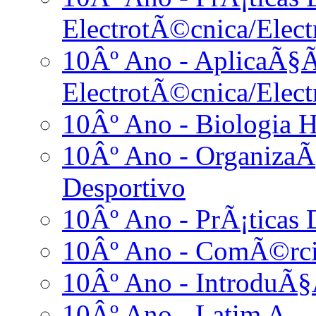
ElectrotÃ©cnica/Elect
10Âº Ano - AplicaÃ§Ã
ElectrotÃ©cnica/Elect
10Âº Ano - Biologia 
10Âº Ano - Organiza
Desportivo
10Âº Ano - PrÃ¡ticas D
10Âº Ano - ComÃ©rci
10Âº Ano - IntroduÃ§
10Âº Ano - Latim A