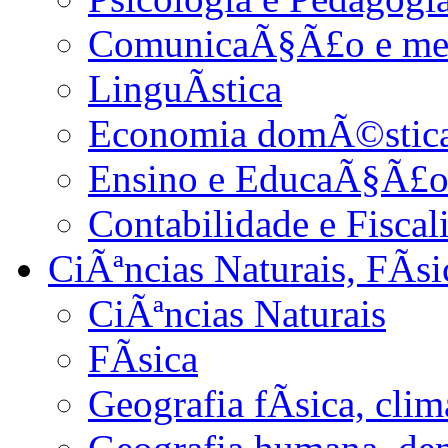
ComunicaÃ§Ã£o e me
LinguÃ­stica
Economia domÃ©stica 
Ensino e EducaÃ§Ã£
Contabilidade e Fiscal
CiÃªncias Naturais, FÃ­s
CiÃªncias Naturais
FÃ­sica
Geografia fÃ­sica, cli