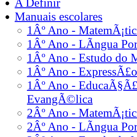
A Definir
Manuais escolares
1Âº Ano - MatemÃ¡tic
1Âº Ano - LÃ­ngua Po
1Âº Ano - Estudo do 
1Âº Ano - ExpressÃ£o
1Âº Ano - EducaÃ§Ã£o
EvangÃ©lica
2Âº Ano - MatemÃ¡tic
2Âº Ano - LÃ­ngua Po