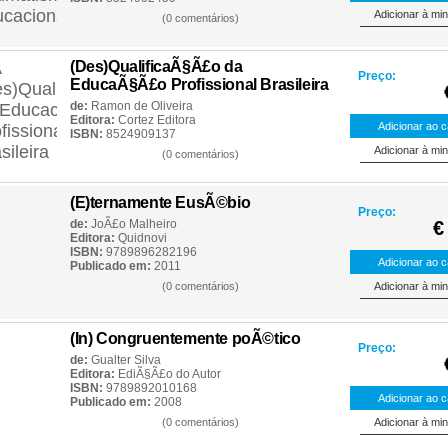
(0 comentários)
(Des)QualificaÃ§Ã£o da
Preço:
EducaÃ§Ã£o Profissional Brasileira
de:
Ramon de Oliveira
Editora:
Cortez Editora
ISBN:
8524909137
(0 comentários)
(E)ternamente EusÃ©bio
Preço:
de:
JoÃ£o Malheiro
€
Editora:
Quidnovi
ISBN:
9789896282196
Publicado em:
2011
(0 comentários)
(In) Congruentemente poÃ©tico
Preço:
de:
Gualter Silva
Editora:
EdiÃ§Ã£o do Autor
ISBN:
9789892010168
Publicado em:
2008
(0 comentários)