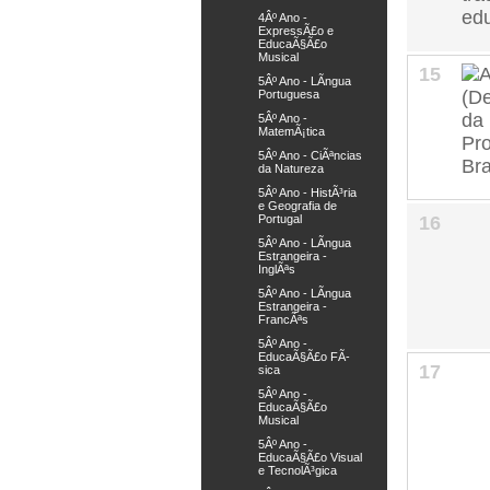
4Âº Ano -
ExpressÃ£o e
EducaÃ§Ã£o
Musical
15
5Âº Ano - LÃ­ngua
Portuguesa
5Âº Ano -
MatemÃ¡tica
5Âº Ano - CiÃªncias
da Natureza
5Âº Ano - HistÃ³ria
e Geografia de
16
Portugal
5Âº Ano - LÃ­ngua
Estrangeira -
InglÃªs
5Âº Ano - LÃ­ngua
Estrangeira -
FrancÃªs
5Âº Ano -
EducaÃ§Ã£o FÃ­
17
sica
5Âº Ano -
EducaÃ§Ã£o
Musical
5Âº Ano -
EducaÃ§Ã£o Visual
e TecnolÃ³gica