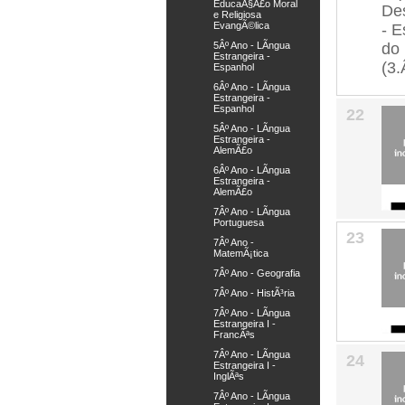
EducaÃ§Ã£o Moral
e Religiosa
EvangÃ©lica
5Âº Ano - LÃ­ngua
Estrangeira -
Espanhol
6Âº Ano - LÃ­ngua
Estrangeira -
Espanhol
22
5Âº Ano - LÃ­ngua
Estrangeira -
AlemÃ£o
6Âº Ano - LÃ­ngua
Estrangeira -
AlemÃ£o
7Âº Ano - LÃ­ngua
Portuguesa
23
7Âº Ano -
MatemÃ¡tica
7Âº Ano - Geografia
7Âº Ano - HistÃ³ria
7Âº Ano - LÃ­ngua
Estrangeira I -
FrancÃªs
7Âº Ano - LÃ­ngua
24
Estrangeira I -
InglÃªs
7Âº Ano - LÃ­ngua