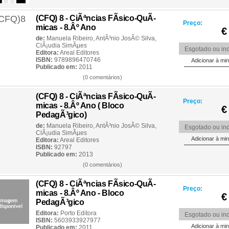
(CFQ) 8 - CiÃªncias FÃ­sico-QuÃ­
Preço:
micas - 8.Âº Ano
€
de:
Manuela Ribeiro
,
AntÃ³nio JosÃ© Silva
,
ClÃ¡udia SimÃµes
Esgotado ou ind
Editora:
Areal Editores
ISBN:
9789896470746
Publicado em:
2011
(0 comentários)
(CFQ) 8 - CiÃªncias FÃ­sico-QuÃ­
Preço:
micas - 8.Âº Ano ( Bloco
€
PedagÃ³gico)
de:
Manuela Ribeiro
,
AntÃ³nio JosÃ© Silva
,
Esgotado ou ind
ClÃ¡udia SimÃµes
Editora:
Areal Editores
ISBN:
92797
Publicado em:
2013
(0 comentários)
(CFQ) 8 - CiÃªncias FÃ­sico-QuÃ­
Preço:
micas - 8.Âº Ano - Bloco
€
PedagÃ³gico
Editora:
Porto Editora
Esgotado ou ind
ISBN:
5603933927977
Publicado em:
2011