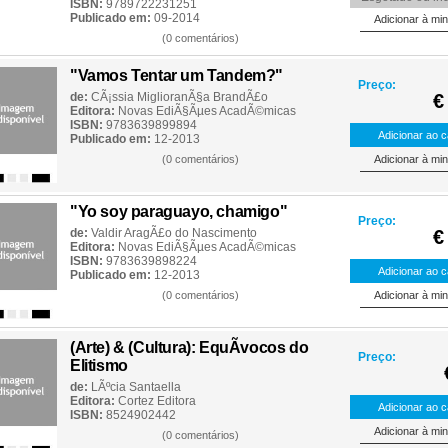
ISBN:
9789722231251
Publicado em:
09-2014
(0 comentários)
"Vamos Tentar um Tandem?"
Preço:
de:
CÃ¡ssia MiglioranÃ§a BrandÃ£o
€
Editora:
Novas EdiÃ§Ãµes AcadÃ©micas
ISBN:
9783639899894
Publicado em:
12-2013
(0 comentários)
"Yo soy paraguayo, chamigo"
Preço:
de:
Valdir AragÃ£o do Nascimento
€
Editora:
Novas EdiÃ§Ãµes AcadÃ©micas
ISBN:
9783639898224
Publicado em:
12-2013
(0 comentários)
(Arte) & (Cultura): EquÃ­vocos do
Preço:
Elitismo
de:
LÃºcia Santaella
Editora:
Cortez Editora
ISBN:
8524902442
(0 comentários)