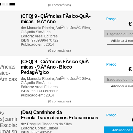
(0 comentários)
(CFQ) 9 - CiÃªncias FÃ­sico-QuÃ­
Preço:
micas - 9.Âº Ano
€
de:
Manuela Ribeiro
,
AntÃ³nio JosÃ© Silva
,
ClÃ¡udia SimÃµes
Esgotado ou ind
Editora:
Areal Editores
ISBN:
9789896470722
Publicado em:
2014
(0 comentários)
(CFQ) 9 - CiÃªncias FÃ­sico-QuÃ­
Preço:
micas - 9.Âº Ano - Bloco
€
PedagÃ³gico
de:
Manuela Ribeiro
,
AntÃ³nio JosÃ© Silva
,
Esgotado ou ind
ClÃ¡udia SimÃµes
Editora:
Areal Editores
ISBN:
5603933928806
Publicado em:
2014
(0 comentários)
(Des) Caminhos da
Preço:
Escola:Traumatismos Educacionais
de:
Ezequiel Theodoro da Silva
Editora:
Cortez Editora
ISBN:
8524902450