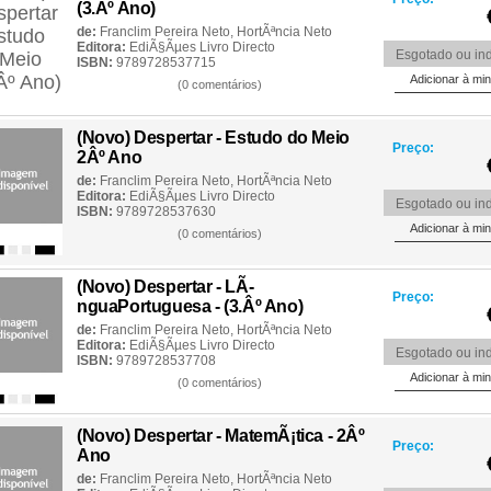
(3.Âº Ano)
de:
Franclim Pereira Neto
,
HortÃªncia Neto
Editora:
EdiÃ§Ãµes Livro Directo
Esgotado ou ind
ISBN:
9789728537715
(0 comentários)
(Novo) Despertar - Estudo do Meio
Preço:
2Âº Ano
de:
Franclim Pereira Neto
,
HortÃªncia Neto
Editora:
EdiÃ§Ãµes Livro Directo
Esgotado ou ind
ISBN:
9789728537630
(0 comentários)
(Novo) Despertar - LÃ­
Preço:
nguaPortuguesa - (3.Âº Ano)
de:
Franclim Pereira Neto
,
HortÃªncia Neto
Editora:
EdiÃ§Ãµes Livro Directo
Esgotado ou ind
ISBN:
9789728537708
(0 comentários)
(Novo) Despertar - MatemÃ¡tica - 2Âº
Preço:
Ano
de:
Franclim Pereira Neto
,
HortÃªncia Neto