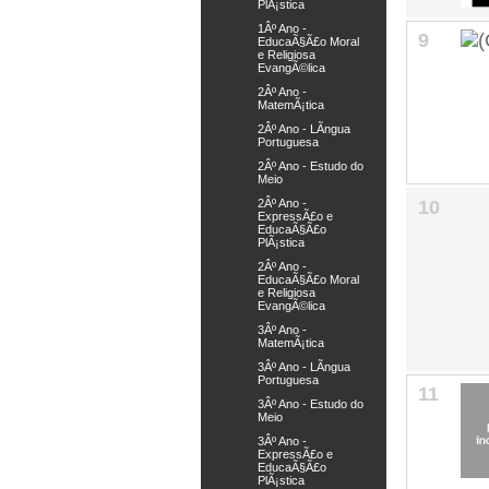
PlÃ¡stica
1Âº Ano -
9
EducaÃ§Ã£o Moral
e Religiosa
EvangÃ©lica
2Âº Ano -
MatemÃ¡tica
2Âº Ano - LÃ­ngua
Portuguesa
2Âº Ano - Estudo do
Meio
10
2Âº Ano -
ExpressÃ£o e
EducaÃ§Ã£o
PlÃ¡stica
2Âº Ano -
EducaÃ§Ã£o Moral
e Religiosa
EvangÃ©lica
3Âº Ano -
MatemÃ¡tica
3Âº Ano - LÃ­ngua
Portuguesa
11
3Âº Ano - Estudo do
Meio
3Âº Ano -
ExpressÃ£o e
EducaÃ§Ã£o
PlÃ¡stica