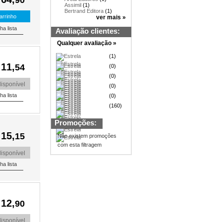
Assimil
(1)
Bertrand Editora
(1)
ver mais »
Avaliação clientes:
Qualquer avaliação »
(1)
 11,
54
(0)
(0)
isponível
(0)
(0)
(160)
Promoções:
 15,
15
Não existem promoções
com esta filtragem
isponível
 12,
90
isponível