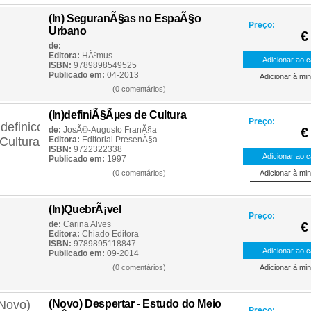
(In) SeguranÃ§as no EspaÃ§o
Preço:
Urbano
€
de:
Editora:
HÃºmus
ISBN:
9789898549525
Publicado em:
04-2013
(0 comentários)
(In)definiÃ§Ãµes de Cultura
Preço:
de:
JosÃ©-Augusto FranÃ§a
€
Editora:
Editorial PresenÃ§a
ISBN:
9722322338
Publicado em:
1997
(0 comentários)
(In)QuebrÃ¡vel
Preço:
de:
Carina Alves
€
Editora:
Chiado Editora
ISBN:
9789895118847
Publicado em:
09-2014
(0 comentários)
(Novo) Despertar - Estudo do Meio
Preço: