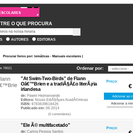
VE
PU
TRE O QUE PROCURA
LIVRARIA
OS
AUTORES
EDITORAS
Procurar livros por: temáticas - Manuais escolares |
Ordenar por:
e 78021
"At Swim-Two-Birds" de Flann
Preço:
Oâ€™Brien e a tradiÃ§Ã£o literÃ¡ria
€
irlandesa
de:
Pawel Hejmanowski
Editora:
Novas EdiÃ§Ãµes AcadÃ©micas
ISBN:
9783639618426
Publicado em:
06-2014
(0 comentários)
"Ele Ã© multifacetado''
Preço:
de:
Carina Pessoa Santos
€