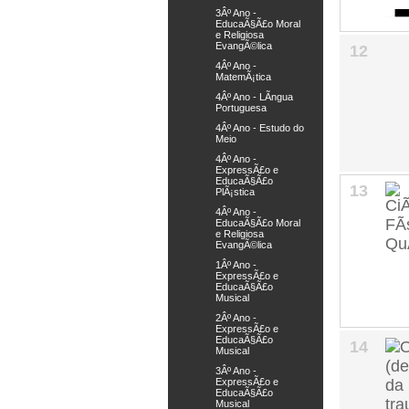
3Âº Ano -
EducaÃ§Ã£o Moral
e Religiosa
EvangÃ©lica
12
4Âº Ano -
MatemÃ¡tica
4Âº Ano - LÃ­ngua
Portuguesa
4Âº Ano - Estudo do
Meio
4Âº Ano -
ExpressÃ£o e
EducaÃ§Ã£o
13
PlÃ¡stica
4Âº Ano -
EducaÃ§Ã£o Moral
e Religiosa
EvangÃ©lica
1Âº Ano -
ExpressÃ£o e
EducaÃ§Ã£o
Musical
2Âº Ano -
ExpressÃ£o e
EducaÃ§Ã£o
14
Musical
3Âº Ano -
ExpressÃ£o e
EducaÃ§Ã£o
Musical