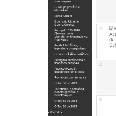
suas viagens
Gurus da gestÃ£o e
lideranÃ§a
Sobre Salazar
Guerra do Ultramar |
Guerra Colonial
3
Portugal, 1820-1910:
Absolutismo vs.
Liberalismo, Monarquia vs.
RepÃºblica
Futebol: histÃ³rias,
legendas e protagonistas
Grande ficÃ§Ã£o histÃ³rica
Economia domÃ©stica e
finanÃ§as pessoais
4
PublicaÃ§Ãµes jÃ¡
disponÃ­veis em e-book
Romances com romance
O Top 50 de 2013
Terrorismo, a ameaÃ§a
incompreensÃ­vel e
incontrolÃ¡vel
5
O Top 50 de 2014
O Top 50 de 2015
> Ver todas