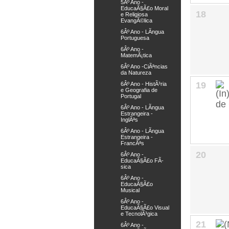
5Âº Ano -
EducaÃ§Ã£o Moral
18
e Religiosa
EvangÃ©lica
6Âº Ano - LÃ­ngua
Portuguesa
6Âº Ano -
MatemÃ¡tica
6Âº Ano -CiÃªncias
da Natureza
19
6Âº Ano - HistÃ³ria
e Geografia de
Portugal
6Âº Ano - LÃ­ngua
Estrangeira -
InglÃªs
6Âº Ano - LÃ­ngua
Estrangeira -
FrancÃªs
20
6Âº Ano -
EducaÃ§Ã£o FÃ­
sica
6Âº Ano -
EducaÃ§Ã£o
Musical
6Âº Ano -
EducaÃ§Ã£o Visual
e TecnolÃ³gica
21
6Âº Ano -