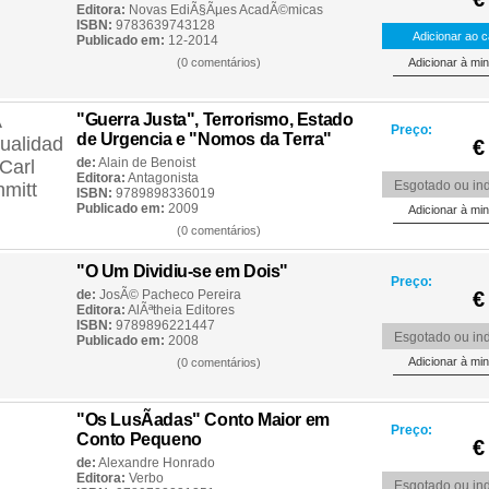
Editora:
Novas EdiÃ§Ãµes AcadÃ©micas
ISBN:
9783639743128
Publicado em:
12-2014
(0 comentários)
"Guerra Justa", Terrorismo, Estado
Preço:
de Urgencia e "Nomos da Terra"
€
de:
Alain de Benoist
Editora:
Antagonista
Esgotado ou ind
ISBN:
9789898336019
Publicado em:
2009
(0 comentários)
"O Um Dividiu-se em Dois"
Preço:
de:
JosÃ© Pacheco Pereira
€
Editora:
AlÃªtheia Editores
ISBN:
9789896221447
Esgotado ou ind
Publicado em:
2008
(0 comentários)
"Os LusÃ­adas" Conto Maior em
Preço:
Conto Pequeno
€
de:
Alexandre Honrado
Editora:
Verbo
Esgotado ou ind