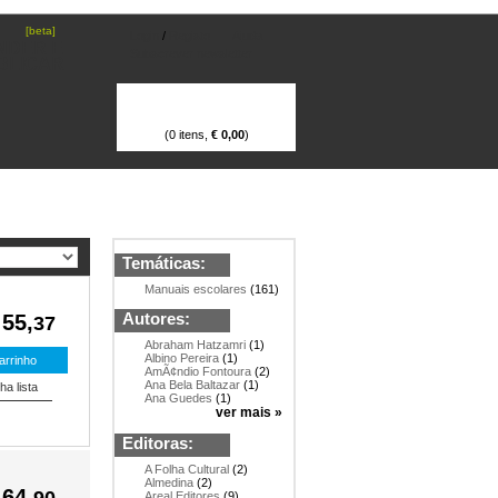
[beta]
Login
/
Registo
Ajuda
NDER E
Subscrever newsletter
BLICAR
(0 itens,
€ 0,
00
)
Temáticas:
Manuais escolares
(161)
Autores:
 55,
37
Abraham Hatzamri
(1)
Albino Pereira
(1)
AmÃ¢ndio Fontoura
(2)
Ana Bela Baltazar
(1)
Ana Guedes
(1)
ver mais »
Editoras:
A Folha Cultural
(2)
Almedina
(2)
 64,
90
Areal Editores
(9)