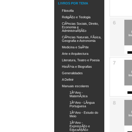
LIVROS POR TEMA
Filosofia
ReligiÃ£o e Teologia
6
CiÃªncias Sociais, Direito,
Economia e
AdministraÃ§Ã£o
CiÃªncias Naturais, FÃ­sica,
Geografia e Astronomia
Medicina e SaÃºde
Arte e Arquitectura
Literatura, Teatro e Poesia
7
HistÃ³ria e Biografias
Generalidades
A Definir
Manuais escolares
1Âº Ano -
MatemÃ¡tica
8
1Âº Ano - LÃ­ngua
Portuguesa
1Âº Ano - Estudo do
Meio
1Âº Ano -
ExpressÃ£o e
EducaÃ§Ã£o