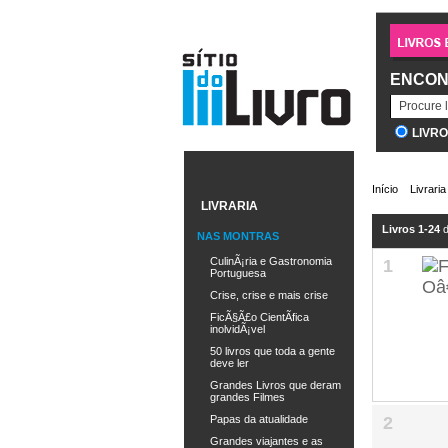
ENCON
LIVR
Início
Livraria
LIVRARIA
Livros 1-24
d
NAS MONTRAS
CulinÃ¡ria e Gastronomia
1
Portuguesa
Crise, crise e mais crise
FicÃ§Ã£o CientÃ­fica
inolvidÃ¡vel
50 livros que toda a gente
deve ler
Grandes Livros que deram
grandes Filmes
2
Papas da atualidade
Grandes viajantes e as