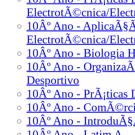
ElectrotÃ©cnica/Elect
10Âº Ano - AplicaÃ§Ã
ElectrotÃ©cnica/Elect
10Âº Ano - Biologia 
10Âº Ano - Organiza
Desportivo
10Âº Ano - PrÃ¡ticas D
10Âº Ano - ComÃ©rci
10Âº Ano - IntroduÃ§
10Âº Ano - Latim A