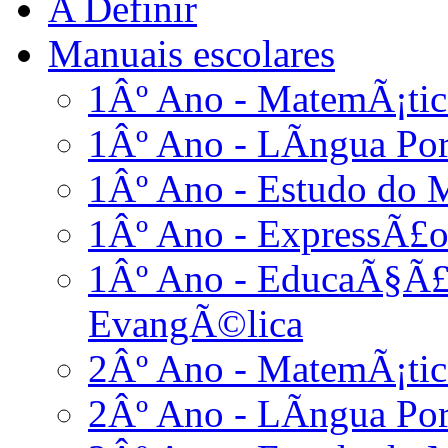
A Definir
Manuais escolares
1Âº Ano - MatemÃ¡tic
1Âº Ano - LÃ­ngua Po
1Âº Ano - Estudo do 
1Âº Ano - ExpressÃ£o
1Âº Ano - EducaÃ§Ã£o
EvangÃ©lica
2Âº Ano - MatemÃ¡tic
2Âº Ano - LÃ­ngua Po