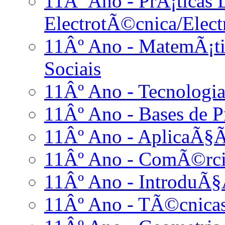
11Âº Ano - PrÃ¡ticas L
ElectrotÃ©cnica/Elect
11Âº Ano - MatemÃ¡ti
Sociais
11Âº Ano - Tecnologia
11Âº Ano - Bases de
11Âº Ano - AplicaÃ§Ã
11Âº Ano - ComÃ©rci
11Âº Ano - IntroduÃ§
11Âº Ano - TÃ©cnicas