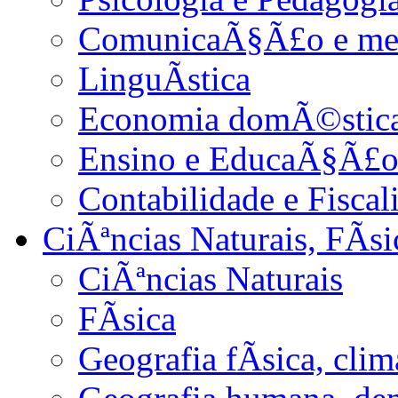
ComunicaÃ§Ã£o e me
LinguÃ­stica
Economia domÃ©stica 
Ensino e EducaÃ§Ã£
Contabilidade e Fiscal
CiÃªncias Naturais, FÃ­s
CiÃªncias Naturais
FÃ­sica
Geografia fÃ­sica, cli