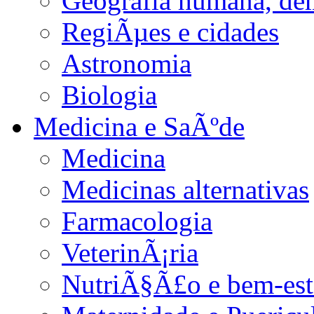
Geografia humana, de
RegiÃµes e cidades
Astronomia
Biologia
Medicina e SaÃºde
Medicina
Medicinas alternativas
Farmacologia
VeterinÃ¡ria
NutriÃ§Ã£o e bem-est