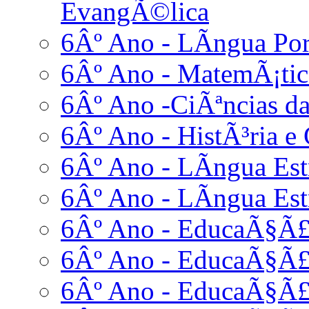
EvangÃ©lica
6Âº Ano - LÃ­ngua Po
6Âº Ano - MatemÃ¡tic
6Âº Ano -CiÃªncias da
6Âº Ano - HistÃ³ria e 
6Âº Ano - LÃ­ngua Estr
6Âº Ano - LÃ­ngua Est
6Âº Ano - EducaÃ§Ã£o
6Âº Ano - EducaÃ§Ã£
6Âº Ano - EducaÃ§Ã£o