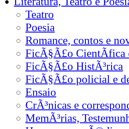
Literatura, Teatro e Poesi
Teatro
Poesia
Romance, contos e no
FicÃ§Ã£o CientÃ­fica 
FicÃ§Ã£o HistÃ³rica
FicÃ§Ã£o policial e d
Ensaio
CrÃ³nicas e correspon
MemÃ³rias, Testemunho