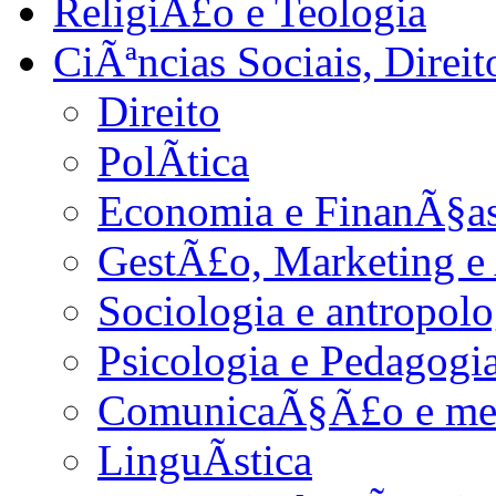
ReligiÃ£o e Teologia
CiÃªncias Sociais, Dire
Direito
PolÃ­tica
Economia e FinanÃ§as
GestÃ£o, Marketing e
Sociologia e antropolo
Psicologia e Pedagogi
ComunicaÃ§Ã£o e me
LinguÃ­stica