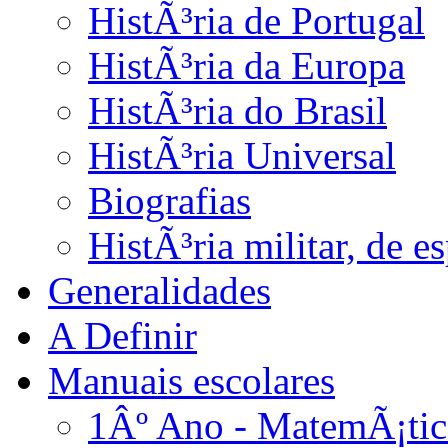
HistÃ³ria de Portugal
HistÃ³ria da Europa
HistÃ³ria do Brasil
HistÃ³ria Universal
Biografias
HistÃ³ria militar, de 
Generalidades
A Definir
Manuais escolares
1Âº Ano - MatemÃ¡tic