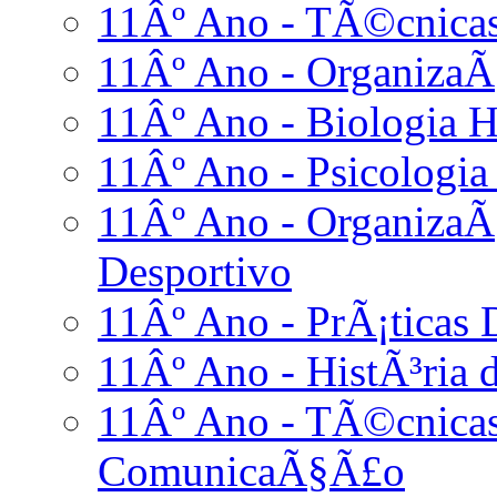
11Âº Ano - TÃ©cnicas
11Âº Ano - OrganizaÃ
11Âº Ano - Biologia 
11Âº Ano - Psicologia
11Âº Ano - Organiza
Desportivo
11Âº Ano - PrÃ¡ticas D
11Âº Ano - HistÃ³ria d
11Âº Ano - TÃ©cnicas
ComunicaÃ§Ã£o