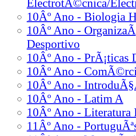
ElectrotÃ©cnica/Elect
10Âº Ano - Biologia 
10Âº Ano - Organiza
Desportivo
10Âº Ano - PrÃ¡ticas D
10Âº Ano - ComÃ©rci
10Âº Ano - IntroduÃ§
10Âº Ano - Latim A
10Âº Ano - Literatura
11Âº Ano - PortuguÃª