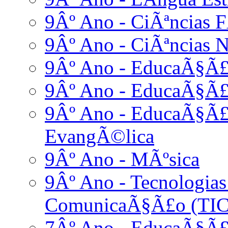
9Âº Ano - CiÃªncias F
9Âº Ano - CiÃªncias N
9Âº Ano - EducaÃ§Ã£
9Âº Ano - EducaÃ§Ã£
9Âº Ano - EducaÃ§Ã£o
EvangÃ©lica
9Âº Ano - MÃºsica
9Âº Ano - Tecnologia
ComunicaÃ§Ã£o (TIC
7Âº Ano - EducaÃ§Ã£o