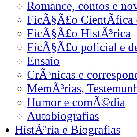
Romance, contos e no
FicÃ§Ã£o CientÃ­fica 
FicÃ§Ã£o HistÃ³rica
FicÃ§Ã£o policial e d
Ensaio
CrÃ³nicas e correspon
MemÃ³rias, Testemunho
Humor e comÃ©dia
Autobiografias
HistÃ³ria e Biografias