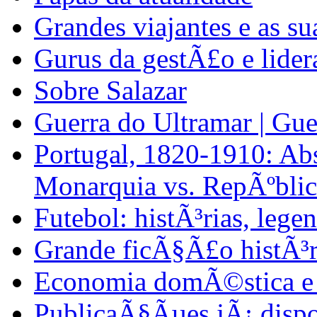
Grandes viajantes e as su
Gurus da gestÃ£o e lide
Sobre Salazar
Guerra do Ultramar | Gue
Portugal, 1820-1910: Abs
Monarquia vs. RepÃºblic
Futebol: histÃ³rias, lege
Grande ficÃ§Ã£o histÃ³r
Economia domÃ©stica e 
PublicaÃ§Ãµes jÃ¡ dispo