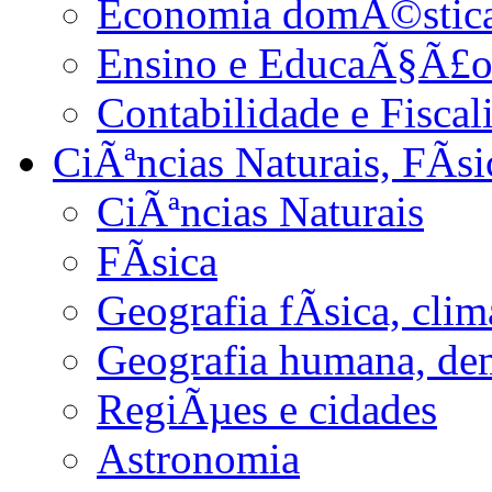
Economia domÃ©stica 
Ensino e EducaÃ§Ã£
Contabilidade e Fiscal
CiÃªncias Naturais, FÃ­s
CiÃªncias Naturais
FÃ­sica
Geografia fÃ­sica, cli
Geografia humana, de
RegiÃµes e cidades
Astronomia