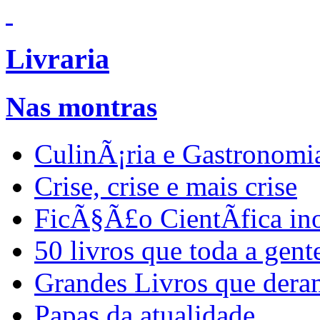
Livraria
Nas montras
CulinÃ¡ria e Gastronomi
Crise, crise e mais crise
FicÃ§Ã£o CientÃ­fica in
50 livros que toda a gent
Grandes Livros que dera
Papas da atualidade